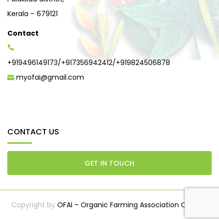
Kerala – 679121
Contact
+919496149173
/
+917356942412
/
+919824506878
myofai@gmail.com
CONTACT US
GET IN TOUCH
Copyright by
OFAI – Organic Farming Association Of India